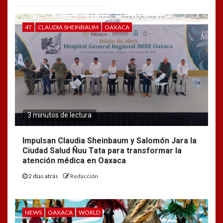
4T
CLAUDIA SHEINBAUM
OAXACA
3 minutos de lectura
Impulsan Claudia Sheinbaum y Salomón Jara la
Ciudad Salud Ñuu Tata para transformar la
atención médica en Oaxaca
2 días atrás
Redacción
NEWS
OAXACA
WORLD