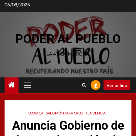
Saltar
06/08/2026
al
contenido
PODER AL PUEBLO
LA 4T EN MARCHA
Menú
Ver online
principal
OAXACA
SALOMÓN JARA CRUZ
TENDENCIA
Anuncia Gobierno de