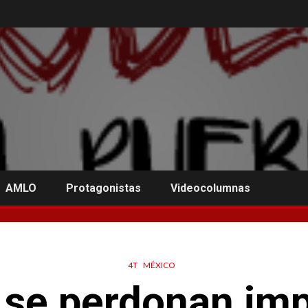
AMLO
Protagonistas
Videocolumnas
4T
MÉXICO
 se perdonan im