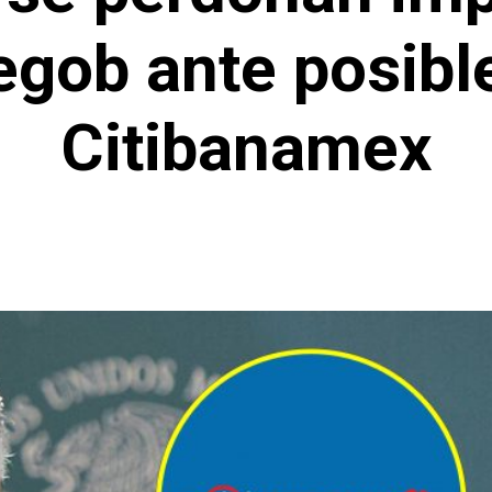
egob ante posibl
Citibanamex