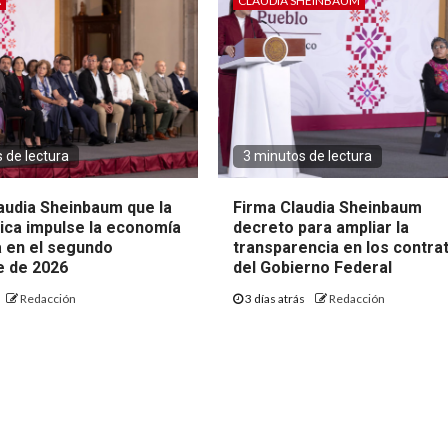
A
CLAUDIA SHEINBAUM
 de lectura
3 minutos de lectura
audia Sheinbaum que la
Firma Claudia Sheinbaum
lica impulse la economía
decreto para ampliar la
 en el segundo
transparencia en los contra
 de 2026
del Gobierno Federal
Redacción
3 días atrás
Redacción