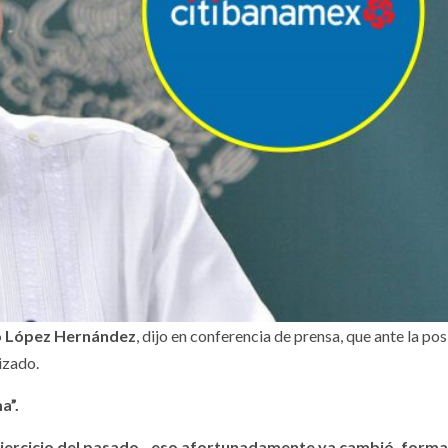
 López Hernández
, dijo en conferencia de prensa, que ante la pos
izado.
a”.
 ejercicio del pasado…eso afortunadamente ya cambió, forma