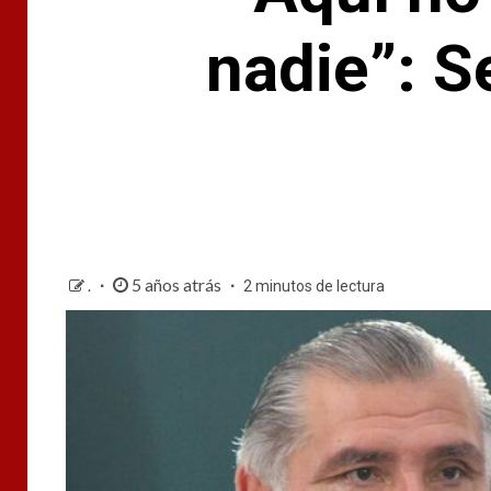
nadie”: S
5 años atrás
.
2 minutos de lectura