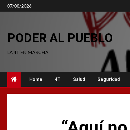
Saltar
07/08/2026
al
contenido
PODER AL PUEBLO
LA 4T EN MARCHA
Home
4T
Salud
Seguridad
“Aquí no