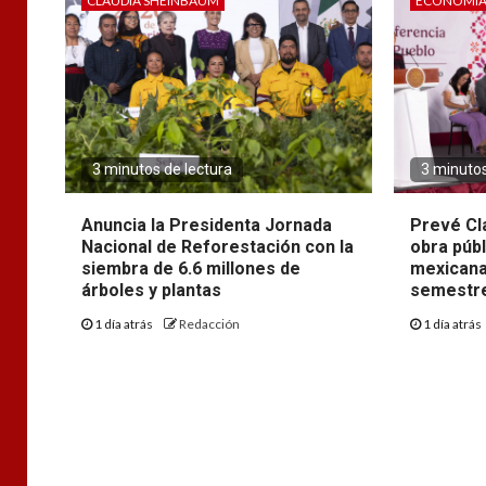
CLAUDIA SHEINBAUM
ECONOMÍ
3 minutos de lectura
3 minutos
Anuncia la Presidenta Jornada
Prevé Cl
Nacional de Reforestación con la
obra púb
siembra de 6.6 millones de
mexicana
árboles y plantas
semestre
1 día atrás
Redacción
1 día atrás