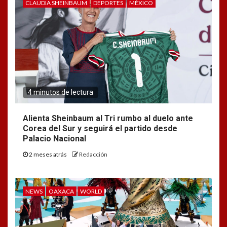
CLAUDIA SHEINBAUM
DEPORTES
MÉXICO
4 minutos de lectura
Alienta Sheinbaum al Tri rumbo al duelo ante
Corea del Sur y seguirá el partido desde
Palacio Nacional
2 meses atrás
Redacción
NEWS
OAXACA
WORLD