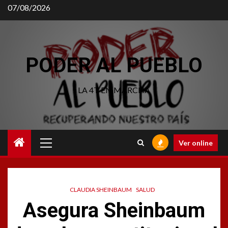
Saltar
07/08/2026
al
contenido
PODER AL PUEBLO
LA 4T EN MARCHA
Menú
Ver online
principal
CLAUDIA SHEINBAUM
SALUD
Asegura Sheinbaum