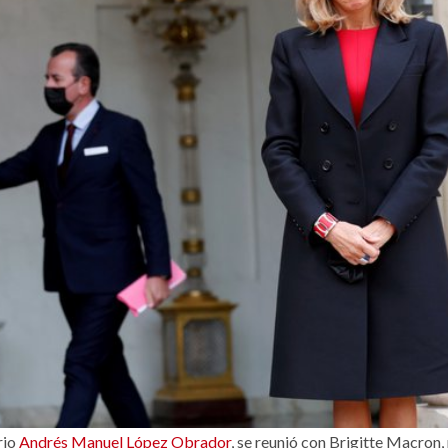
rio
Andrés Manuel López Obrador
, se reunió con Brigitte Macron,