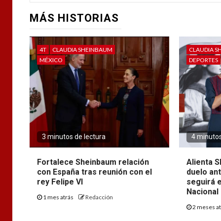
MÁS HISTORIAS
4T
CLAUDIA SHEINBAUM
CLAUDIA S
MÉXICO
DEPORTES
3 minutos de lectura
4 minutos
Fortalece Sheinbaum relación
Alienta S
con España tras reunión con el
duelo ant
rey Felipe VI
seguirá e
Nacional
1 mes atrás
Redacción
2 meses a