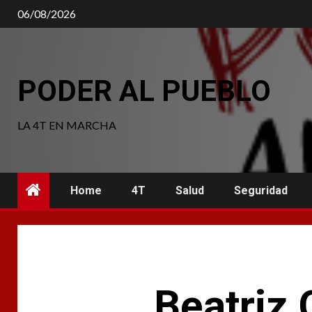
Saltar
06/08/2026
al
contenido
PODER AL PUEBLO
LA 4T EN MARCHA
Home
4T
Salud
Seguridad
Beatriz 