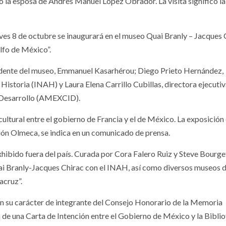
 la esposa de Andrés Manuel López Obrador. La visita significó la
es 8 de octubre se inaugurará en el museo Quai Branly – Jacques 
olfo de México”.
sidente del museo, Emmanuel Kasarhérou; Diego Prieto Hernández,
Historia (INAH) y Laura Elena Carrillo Cubillas, directora ejecutiv
 Desarrollo (AMEXCID).
ultural entre el gobierno de Francia y el de México. La exposición 
ción Olmeca, se indica en un comunicado de prensa.
hibido fuera del país. Curada por Cora Falero Ruiz y Steve Bourget
ai Branly-Jacques Chirac con el INAH, así como diversos museos de
acruz”.
 en su carácter de integrante del Consejo Honorario de la Memoria
ma de una Carta de Intención entre el Gobierno de México y la Bibli