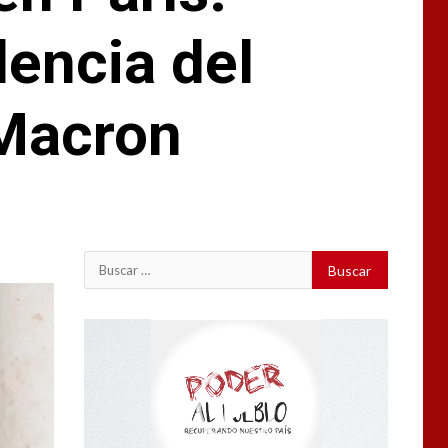
dencia del
Macron
Buscar:
Reproductor
de
vídeo