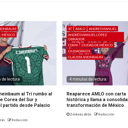
HEINBAUM
4T
AMLO
ANDRES MANUEL
MÉXICO
ANDRÉS MANUEL LÓPEZ
OBRADOR
CDMX
CIUDAD DE MÉXICO
CIUDADANOS
CLAUDIA SHEINBAUM
 de lectura
4 minutos de lectura
heinbaum al Tri rumbo al
Reaparece AMLO con carta
e Corea del Sur y
histórica y llama a consolida
l partido desde Palacio
transformación de México
2 meses atrás
Redacción
trás
Redacción