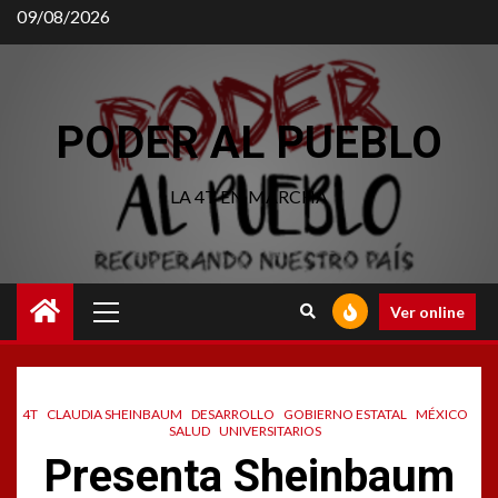
09/08/2026
PODER AL PUEBLO
LA 4T EN MARCHA
Ver online
4T
CLAUDIA SHEINBAUM
DESARROLLO
GOBIERNO ESTATAL
MÉXICO
SALUD
UNIVERSITARIOS
Presenta Sheinbaum