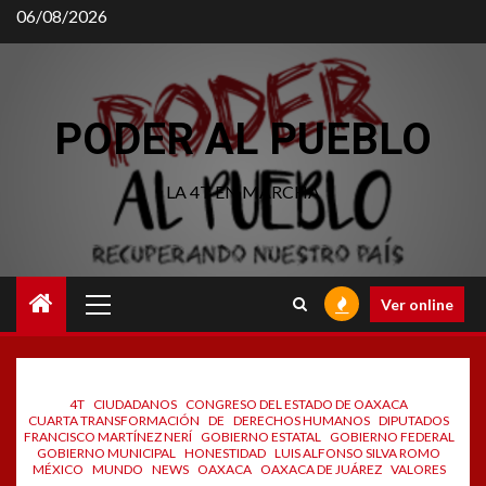
Saltar
06/08/2026
al
contenido
PODER AL PUEBLO
LA 4T EN MARCHA
Menú
Ver online
principal
4T
CIUDADANOS
CONGRESO DEL ESTADO DE OAXACA
CUARTA TRANSFORMACIÓN
DE
DERECHOS HUMANOS
DIPUTADOS
FRANCISCO MARTÍNEZ NERÍ
GOBIERNO ESTATAL
GOBIERNO FEDERAL
GOBIERNO MUNICIPAL
HONESTIDAD
LUIS ALFONSO SILVA ROMO
MÉXICO
MUNDO
NEWS
OAXACA
OAXACA DE JUÁREZ
VALORES