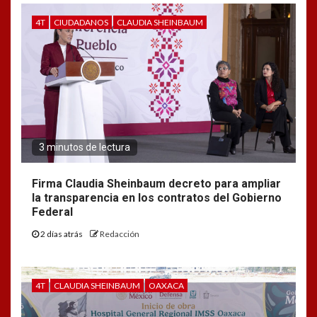
4T
CIUDADANOS
CLAUDIA SHEINBAUM
3 minutos de lectura
Firma Claudia Sheinbaum decreto para ampliar
la transparencia en los contratos del Gobierno
Federal
2 días atrás
Redacción
4T
CLAUDIA SHEINBAUM
OAXACA