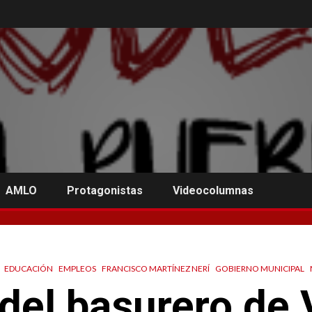
AMLO
Protagonistas
Videocolumnas
EDUCACIÓN
EMPLEOS
FRANCISCO MARTÍNEZ NERÍ
GOBIERNO MUNICIPAL
 del basurero de V