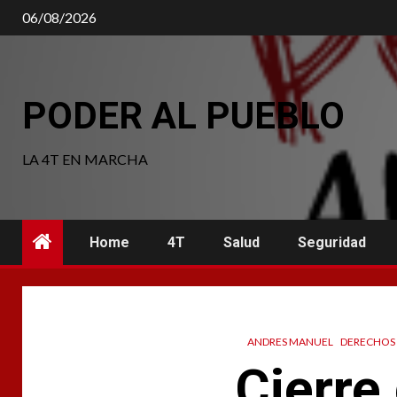
Saltar
06/08/2026
al
contenido
PODER AL PUEBLO
LA 4T EN MARCHA
Home
4T
Salud
Seguridad
ANDRES MANUEL
DERECHOS
Cierre