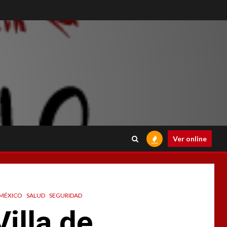
Ver online
MÉXICO
SALUD
SEGURIDAD
illa de