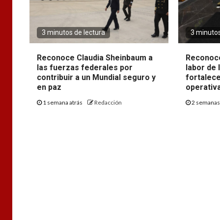
3 minutos de lectura
3 minutos
Reconoce Claudia Sheinbaum a
Reconoce
las fuerzas federales por
labor de 
contribuir a un Mundial seguro y
fortalec
en paz
operativ
1 semana atrás
Redacción
2 semanas