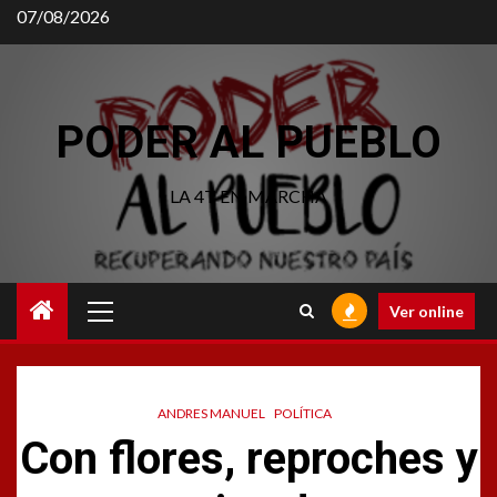
Saltar
07/08/2026
al
contenido
PODER AL PUEBLO
LA 4T EN MARCHA
Menú
Ver online
principal
ANDRES MANUEL
POLÍTICA
Con flores, reproches y