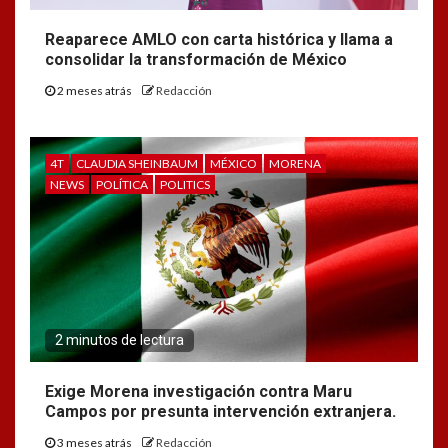
Reaparece AMLO con carta histórica y llama a
consolidar la transformación de México
2 meses atrás
Redacción
4T
CLAUDIA SHEINBAUM
MÉXICO
MORENA
NEWS
POLÍTICA
POLITICS
2 minutos de lectura
Exige Morena investigación contra Maru
Campos por presunta intervención extranjera.
3 meses atrás
Redacción