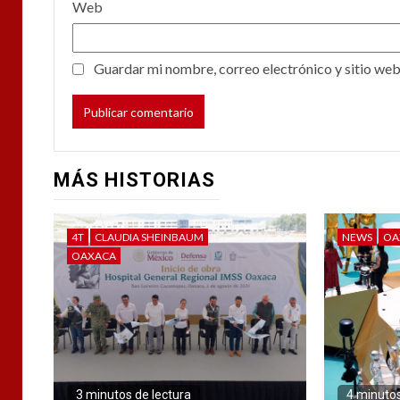
Web
Guardar mi nombre, correo electrónico y sitio web
MÁS HISTORIAS
4T
CLAUDIA SHEINBAUM
NEWS
OA
OAXACA
3 minutos de lectura
4 minutos