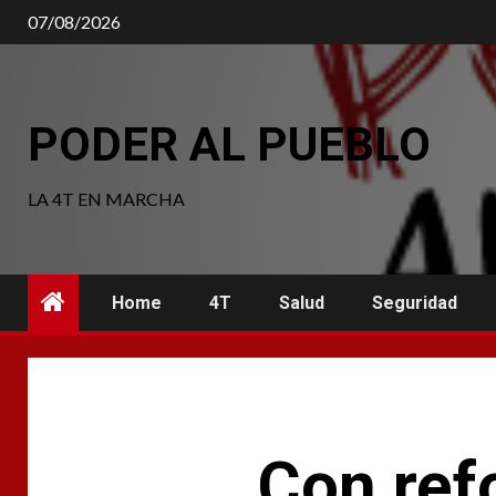
Saltar
07/08/2026
al
contenido
PODER AL PUEBLO
LA 4T EN MARCHA
Home
4T
Salud
Seguridad
Con ref