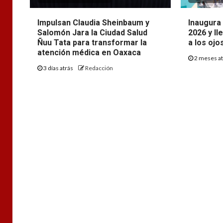
Impulsan Claudia Sheinbaum y
Inaugura 
Salomón Jara la Ciudad Salud
2026 y ll
Ñuu Tata para transformar la
a los ojo
atención médica en Oaxaca
2 meses a
3 días atrás
Redacción