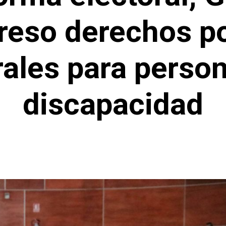
eso derechos po
rales para perso
discapacidad