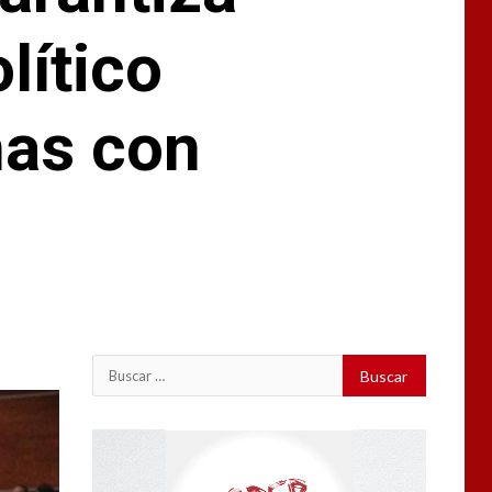
lítico
nas con
Buscar:
Reproductor
de