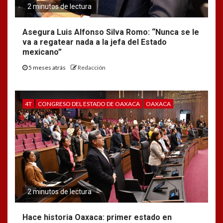
2 minutos de lectura
Asegura Luis Alfonso Silva Romo: “Nunca se le
va a regatear nada a la jefa del Estado
mexicano”
5 meses atrás
Redacción
4T
CONGRESO DEL ESTADO DE OAXACA
OAXACA
2 minutos de lectura
Hace historia Oaxaca: primer estado en