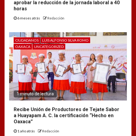
aprobar la reducción de la jornada laboral a 40
horas
6 meses atrás
Redacción
CIUDADANOS
LUIS ALFONSO SILVA ROMO
OAXACA
UNCATEGORIZED
1 minuto de lectura
Recibe Unión de Productores de Tejate Sabor
a Huayapam A. C. la certificación “Hecho en
Oaxaca”
1 año atrás
Redacción