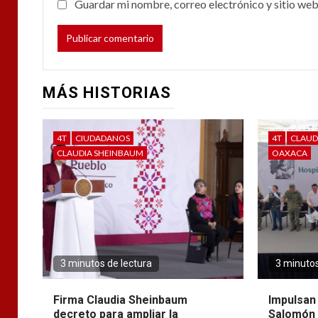
Guardar mi nombre, correo electrónico y sitio web
MÁS HISTORIAS
4T
CIUDADANOS
4T
CLAUD
CLAUDIA SHEINBAUM
OAXACA
3 minutos de lectura
3 minutos
Firma Claudia Sheinbaum
Impulsan
decreto para ampliar la
Salomón 