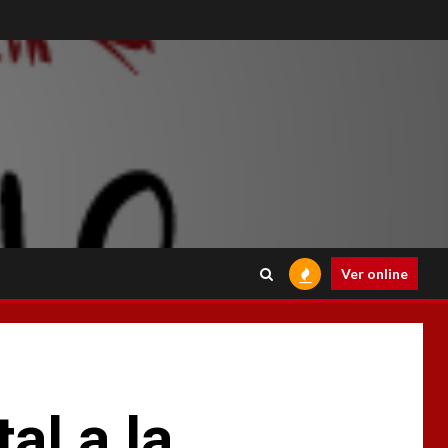
Ver online
al a la