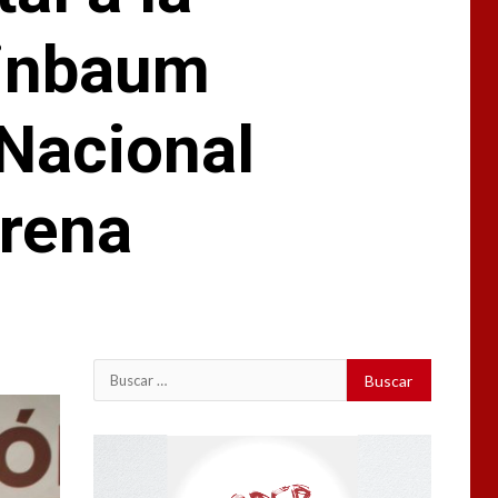
einbaum
 Nacional
orena
Buscar:
Reproductor
de