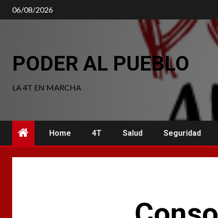
Saltar
06/08/2026
al
contenido
PODER AL PUEBLO
LA 4T EN MARCHA
Home
4T
Salud
Seguridad
Consol