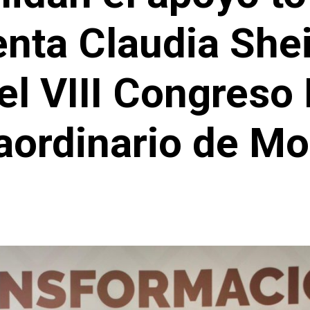
enta Claudia Sh
el VIII Congreso
aordinario de M