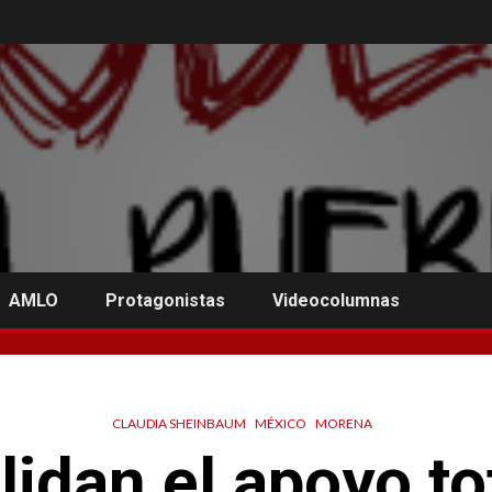
AMLO
Protagonistas
Videocolumnas
CLAUDIA SHEINBAUM
MÉXICO
MORENA
idan el apoyo tot