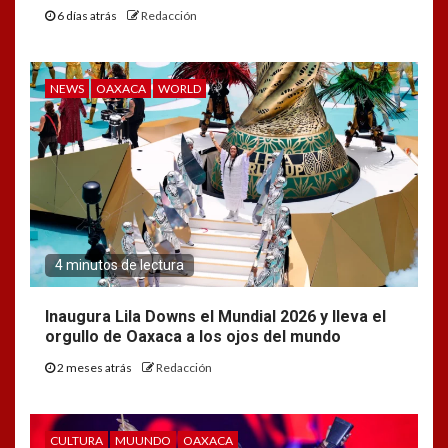
6 días atrás
Redacción
NEWS
OAXACA
WORLD
4 minutos de lectura
Inaugura Lila Downs el Mundial 2026 y lleva el
orgullo de Oaxaca a los ojos del mundo
2 meses atrás
Redacción
CULTURA
MUUNDO
OAXACA