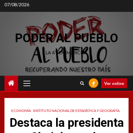
Saltar
07/08/2026
al
contenido
PODER AL PUEBLO
LA 4T EN MARCHA
Menú
Ver online
principal
ECONOMÍA
INSTITUTO NACIONAL DE ESTADÍSTICA Y GEOGRAFÍA
Destaca la presidenta