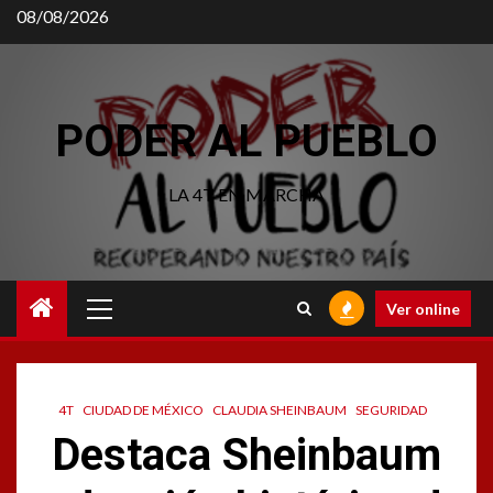
Saltar
08/08/2026
al
contenido
PODER AL PUEBLO
LA 4T EN MARCHA
Menú
Ver online
principal
4T
CIUDAD DE MÉXICO
CLAUDIA SHEINBAUM
SEGURIDAD
Destaca Sheinbaum