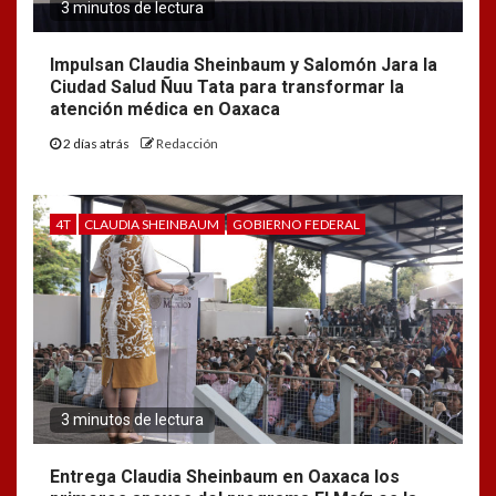
3 minutos de lectura
Impulsan Claudia Sheinbaum y Salomón Jara la
Ciudad Salud Ñuu Tata para transformar la
atención médica en Oaxaca
2 días atrás
Redacción
4T
CLAUDIA SHEINBAUM
GOBIERNO FEDERAL
3 minutos de lectura
Entrega Claudia Sheinbaum en Oaxaca los