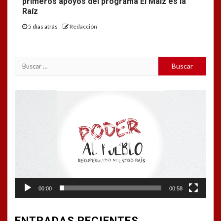
primeros apoyos del programa El Maíz es la
Raíz
5 días atrás
Redacción
Buscar:
Reproductor
de
vídeo
00:00
00:58
ENTRADAS RECIENTES