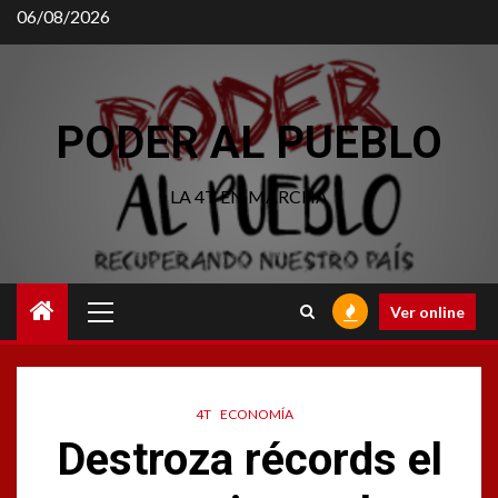
Saltar
06/08/2026
al
contenido
PODER AL PUEBLO
LA 4T EN MARCHA
Menú
Ver online
principal
4T
ECONOMÍA
Destroza récords el