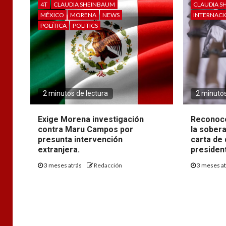
4T
CLAUDIA SHEINBAUM
CLAUDIA S
MÉXICO
MORENA
NEWS
INTERNAC
POLÍTICA
POLITICS
2 minutos de lectura
2 minutos
Exige Morena investigación
Reconoce
contra Maru Campos por
la sobera
presunta intervención
carta de 
extranjera.
presiden
3 meses atrás
Redacción
3 meses a