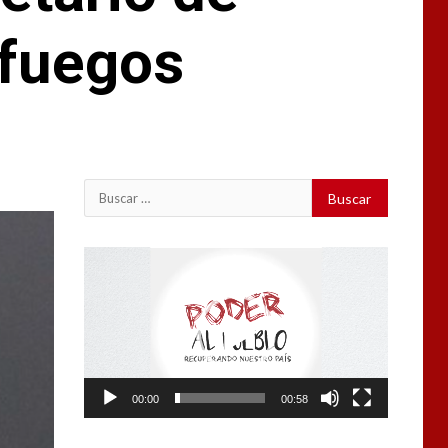
nfuegos
Buscar:
Reproductor
de
vídeo
00:00
00:58