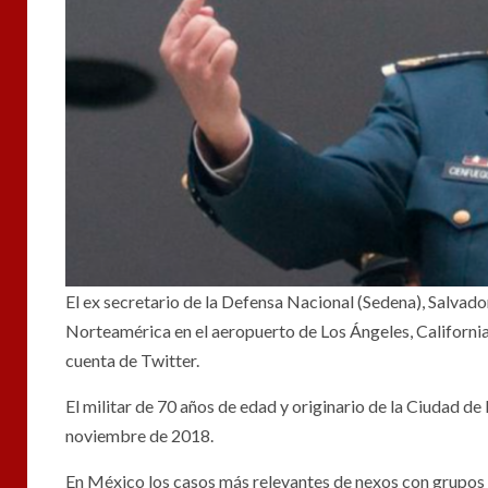
El ex secretario de la Defensa Nacional (Sedena), Salva
Norteamérica en el aeropuerto de Los Ángeles, California
cuenta de Twitter.
El militar de 70 años de edad y originario de la Ciudad d
noviembre de 2018.
En México los casos más relevantes de nexos con grupos d