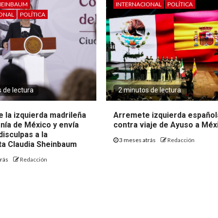
HEINBAUM
INTERNACIONAL
POLÍTICA
IONAL
POLÍTICA
 de lectura
2 minutos de lectura
 la izquierda madrileña
Arremete izquierda español
nía de México y envía
contra viaje de Ayuso a Méx
disculpas a la
3 meses atrás
Redacción
ta Claudia Sheinbaum
trás
Redacción