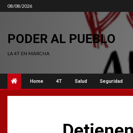
Saltar
08/08/2026
al
contenido
PODER AL PUEBLO
LA 4T EN MARCHA
Home
4T
Salud
Seguridad
Detienen