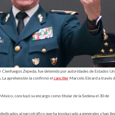
dor Cienfuegos Zepeda, fue detenido por autoridades de Estados Un
. La aprehensión la confirmó el
canciller
Marcelo Ebrard a través d
e México, concluyó su encargo como titular de la Sedena el 30 de
edicados al narcotráfico que ha involucrado a generales y han lle