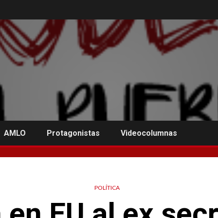
AMLO
Protagonistas
Videocolumnas
POLÍTICA
 en EU al ex secr