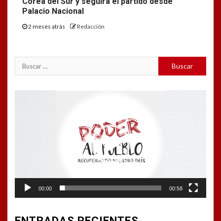
Corea del Sur y seguirá el partido desde
Palacio Nacional
2 meses atrás
Redacción
Buscar:
Reproductor
de
vídeo
00:00
00:58
ENTRADAS RECIENTES