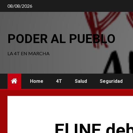
Saltar
08/08/2026
al
contenido
PODER AL PUEBLO
LA 4T EN MARCHA
Home
4T
Salud
Seguridad
El INE de