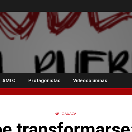
AMLO
Protagonistas
Videocolumnas
INE
OAXACA
be transformars