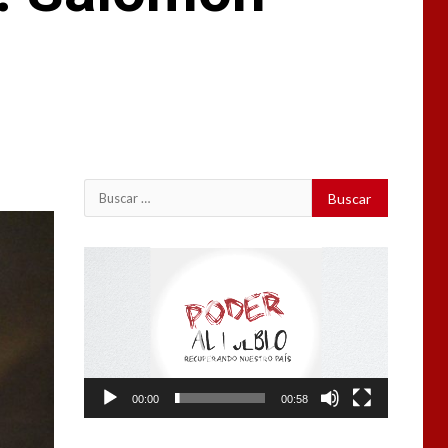
Buscar:
Reproductor
de
vídeo
00:00
00:58