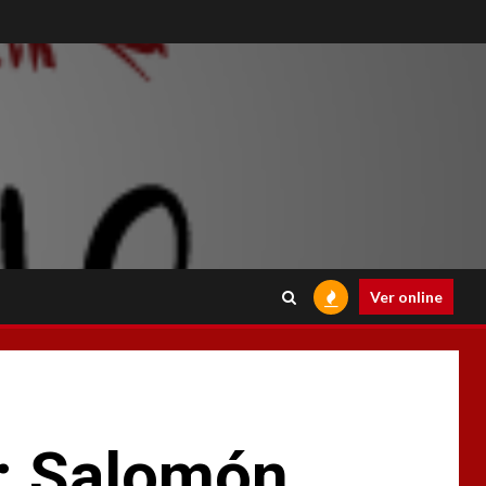
Ver online
e: Salomón