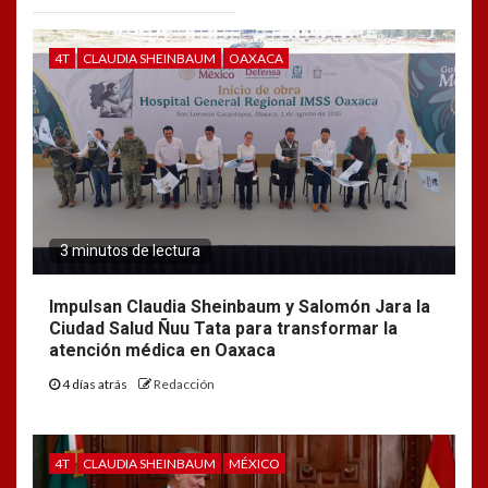
4T
CLAUDIA SHEINBAUM
OAXACA
3 minutos de lectura
Impulsan Claudia Sheinbaum y Salomón Jara la
Ciudad Salud Ñuu Tata para transformar la
atención médica en Oaxaca
4 días atrás
Redacción
4T
CLAUDIA SHEINBAUM
MÉXICO