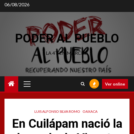
Saltar
06/08/2026
al
contenido
PODER AL PUEBLO
LA 4T EN MARCHA
Menú
Ver online
principal
LUIS ALFONSO SILVA ROMO
OAXACA
En Cuilápam nació la