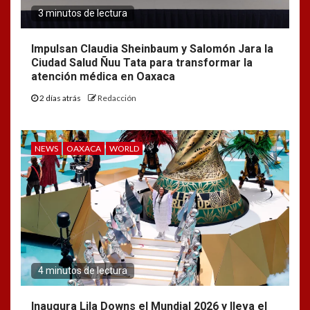
3 minutos de lectura
Impulsan Claudia Sheinbaum y Salomón Jara la
Ciudad Salud Ñuu Tata para transformar la
atención médica en Oaxaca
2 días atrás
Redacción
NEWS
OAXACA
WORLD
4 minutos de lectura
Inaugura Lila Downs el Mundial 2026 y lleva el