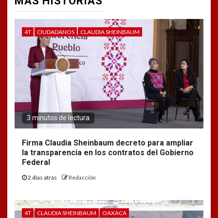
MÁS HISTORIAS
4T
CIUDADANOS
CLAUDIA SHEINBAUM
3 minutos de lectura
Firma Claudia Sheinbaum decreto para ampliar
la transparencia en los contratos del Gobierno
Federal
2 días atrás
Redacción
4T
CLAUDIA SHEINBAUM
OAXACA