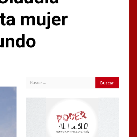
ta mujer
undo
Buscar:
Reproductor
de
vídeo