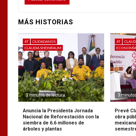
MÁS HISTORIAS
4T
CIUDADANOS
4T
CLAUD
CLAUDIA SHEINBAUM
ECONOMÍ
3 minutos de lectura
3 minutos
Anuncia la Presidenta Jornada
Prevé Cl
Nacional de Reforestación con la
obra púb
siembra de 6.6 millones de
mexicana
árboles y plantas
semestre