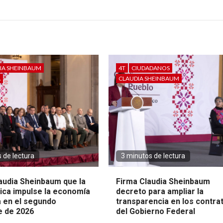
IA SHEINBAUM
4T
CIUDADANOS
A
CLAUDIA SHEINBAUM
 de lectura
3 minutos de lectura
audia Sheinbaum que la
Firma Claudia Sheinbaum
lica impulse la economía
decreto para ampliar la
 en el segundo
transparencia en los contra
 de 2026
del Gobierno Federal