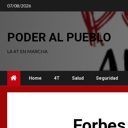
Saltar
07/08/2026
al
contenido
PODER AL PUEBLO
LA 4T EN MARCHA
Home
4T
Salud
Seguridad
Forbes 