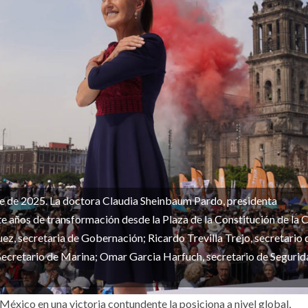
 de 2025. La doctora Claudia Sheinbaum Pardo, presidenta
e años de transformación desde la Plaza de la Constitución de la 
, secretaria de Gobernación; Ricardo Trevilla Trejo, secretario d
cretario de Marina; Omar Garcia Harfuch, secretario de Segurid
 México en una victoria contundente la posiciona a nivel global,