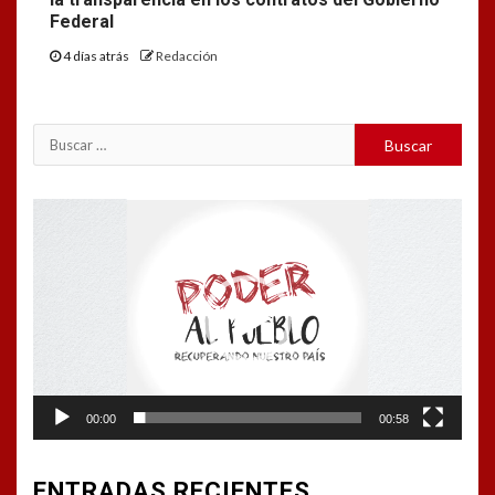
Federal
4 días atrás
Redacción
Buscar:
Reproductor
de
vídeo
00:00
00:58
ENTRADAS RECIENTES