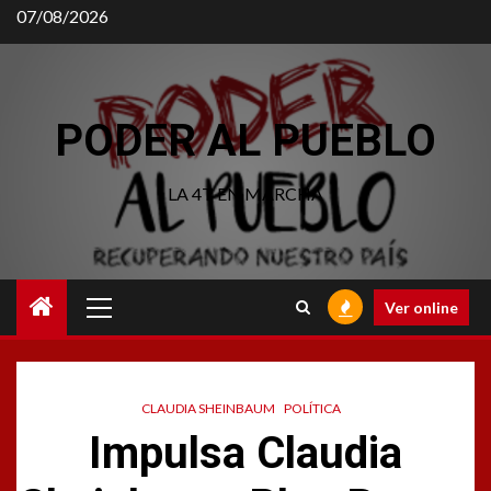
Saltar
07/08/2026
al
contenido
PODER AL PUEBLO
LA 4T EN MARCHA
Menú
Ver online
principal
CLAUDIA SHEINBAUM
POLÍTICA
Impulsa Claudia