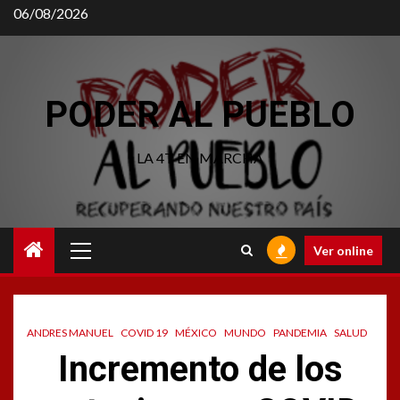
Saltar
06/08/2026
al
contenido
PODER AL PUEBLO
LA 4T EN MARCHA
Menú
Ver online
principal
ANDRES MANUEL
COVID 19
MÉXICO
MUNDO
PANDEMIA
SALUD
Incremento de los