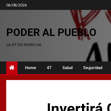
Saltar
06/08/2026
al
contenido
PODER AL PUEBLO
LA 4T EN MARCHA
Home
4T
Salud
Seguridad
Invertirá