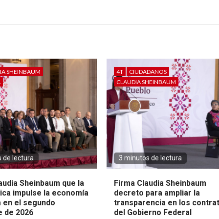
IA SHEINBAUM
4T
CIUDADANOS
A
CLAUDIA SHEINBAUM
 de lectura
3 minutos de lectura
audia Sheinbaum que la
Firma Claudia Sheinbaum
lica impulse la economía
decreto para ampliar la
 en el segundo
transparencia en los contra
 de 2026
del Gobierno Federal