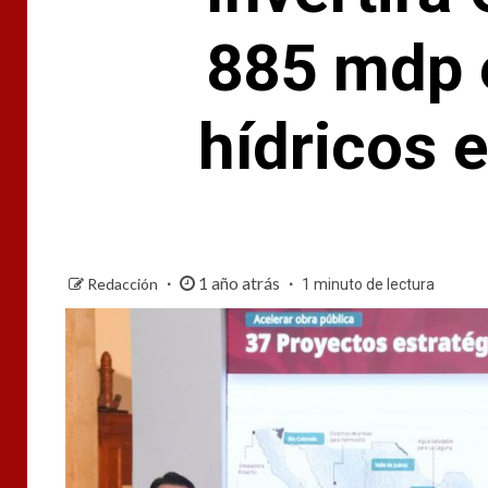
885 mdp 
hídricos e
1 año atrás
Redacción
1 minuto de lectura