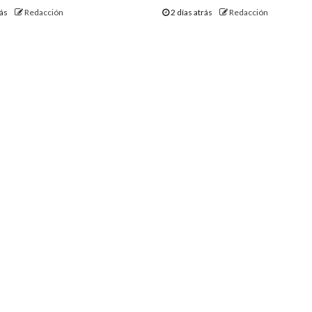
rás
Redacción
2 días atrás
Redacción