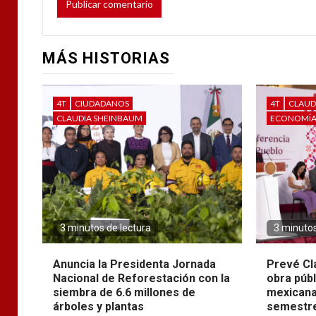
MÁS HISTORIAS
4T
CIUDADANOS
4T
CLAUD
CLAUDIA SHEINBAUM
ECONOMÍ
3 minutos de lectura
3 minutos
Anuncia la Presidenta Jornada
Prevé Cl
Nacional de Reforestación con la
obra púb
siembra de 6.6 millones de
mexicana
árboles y plantas
semestre