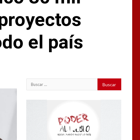
proyectos
odo el país
Buscar:
Reproductor
de
vídeo