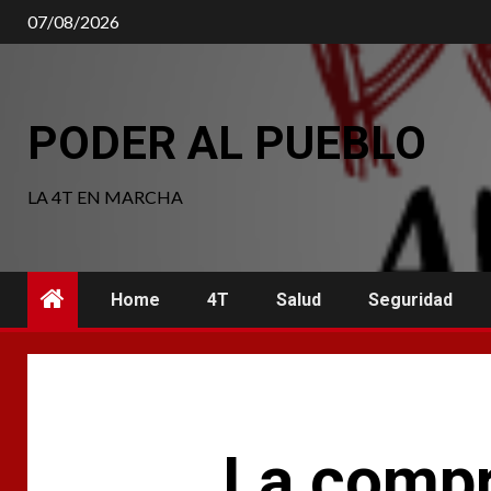
Saltar
07/08/2026
al
contenido
PODER AL PUEBLO
LA 4T EN MARCHA
Home
4T
Salud
Seguridad
La compr