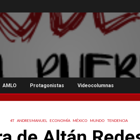
AMLO
Protagonistas
Videocolumnas
4T
ANDRES MANUEL
ECONOMÍA
MÉXICO
MUNDO
TENDENCIA
a de Altán Rede