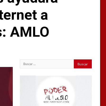
ternet a
ís: AMLO
Buscar:
Reproductor
de
vídeo