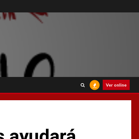
Ver online
s ayudará