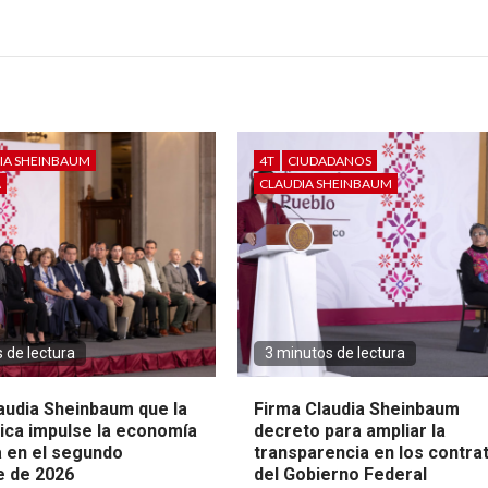
IA SHEINBAUM
4T
CIUDADANOS
A
CLAUDIA SHEINBAUM
 de lectura
3 minutos de lectura
audia Sheinbaum que la
Firma Claudia Sheinbaum
lica impulse la economía
decreto para ampliar la
 en el segundo
transparencia en los contra
 de 2026
del Gobierno Federal