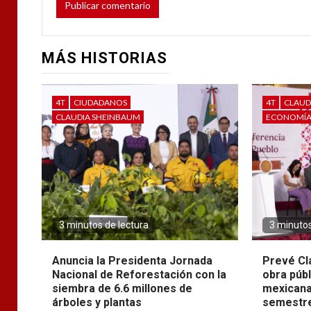
MÁS HISTORIAS
4T
CIUDADANOS
4T
CLAUD
CLAUDIA SHEINBAUM
ECONOMÍ
3 minutos de lectura
3 minutos
Anuncia la Presidenta Jornada
Prevé Cl
Nacional de Reforestación con la
obra púb
siembra de 6.6 millones de
mexicana
árboles y plantas
semestre