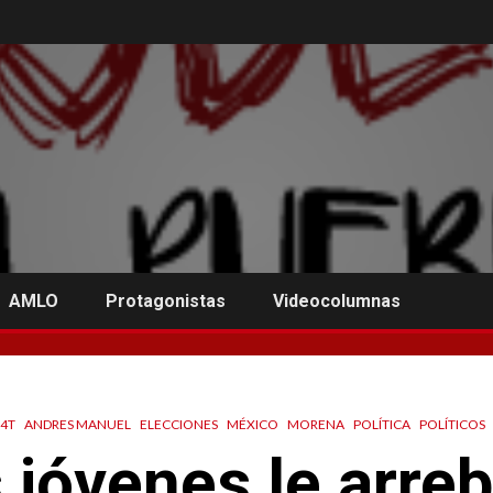
AMLO
Protagonistas
Videocolumnas
4T
ANDRES MANUEL
ELECCIONES
MÉXICO
MORENA
POLÍTICA
POLÍTICOS
s jóvenes le arreb