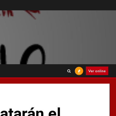
Ver online
atarán el