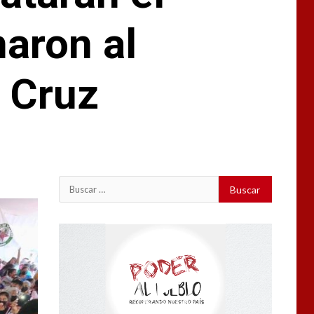
naron al
 Cruz
Buscar:
Reproductor
de
vídeo