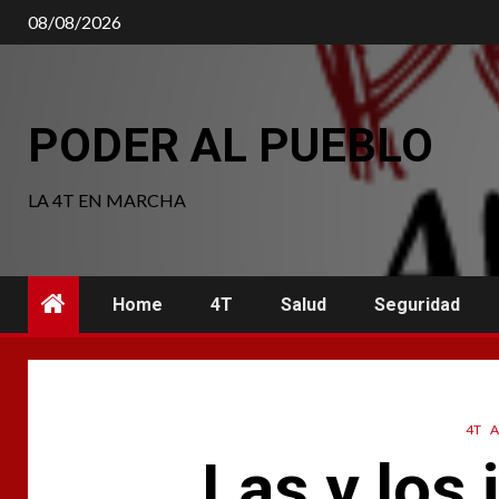
Saltar
08/08/2026
al
contenido
PODER AL PUEBLO
LA 4T EN MARCHA
Home
4T
Salud
Seguridad
4T
A
Las y los