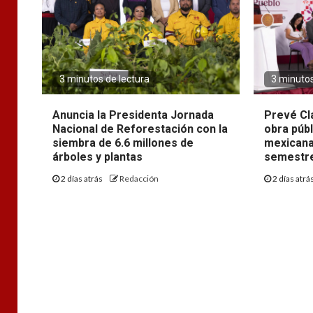
3 minutos de lectura
3 minutos
Anuncia la Presidenta Jornada
Prevé Cl
Nacional de Reforestación con la
obra púb
siembra de 6.6 millones de
mexicana
árboles y plantas
semestre
2 días atrás
Redacción
2 días atrá