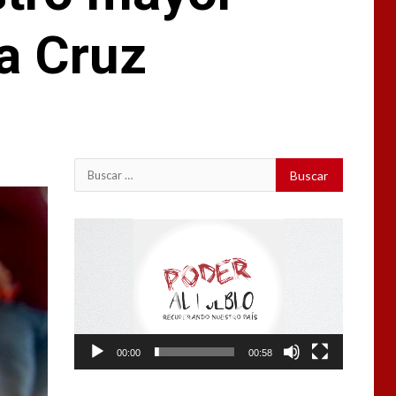
a Cruz
Buscar:
Reproductor
de
vídeo
00:00
00:58