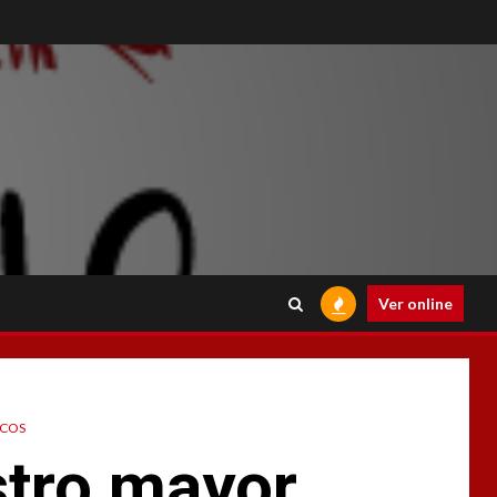
Ver online
ICOS
stro mayor