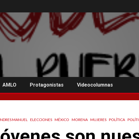
AMLO
Protagonistas
Videocolumnas
NDRES MANUEL
ELECCIONES
MÉXICO
MORENA
MUJERES
POLÍTICA
POLÍT
 jóvenes son nue