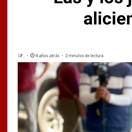
alici
4 años atrás
.
2 minutos de lectura