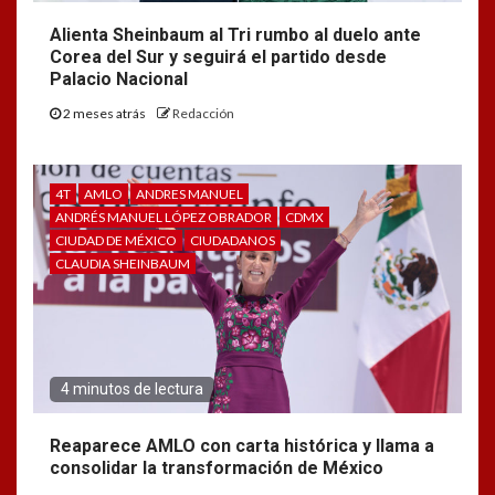
Alienta Sheinbaum al Tri rumbo al duelo ante
Corea del Sur y seguirá el partido desde
Palacio Nacional
2 meses atrás
Redacción
4T
AMLO
ANDRES MANUEL
ANDRÉS MANUEL LÓPEZ OBRADOR
CDMX
CIUDAD DE MÉXICO
CIUDADANOS
CLAUDIA SHEINBAUM
4 minutos de lectura
Reaparece AMLO con carta histórica y llama a
consolidar la transformación de México