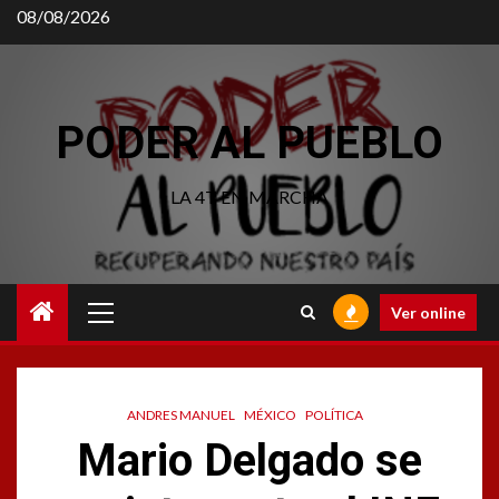
Saltar
08/08/2026
al
contenido
PODER AL PUEBLO
LA 4T EN MARCHA
Menú
Ver online
principal
ANDRES MANUEL
MÉXICO
POLÍTICA
Mario Delgado se