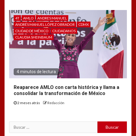
4T
AMLO
ANDRES MANUEL
ANDRÉS MANUEL LÓPEZ OBRADOR
CDMX
CIUDAD DE MÉXICO
CIUDADANOS
CLAUDIA SHEINBAUM
4 minutos de lectura
Reaparece AMLO con carta histórica y llama a
consolidar la transformación de México
2 meses atrás
Redacción
Buscar: