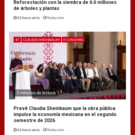
Reforestación con la siembra de 6.6 millones
de árboles y plantas
22 horas atrás
Redacción
4T
CLAUDIA SHEINBAUM
ECONOMÍA
3 minutos de lectura
Prevé Claudia Sheinbaum que la obra pública
impulse la economía mexicana en el segundo
semestre de 2026
22 horas atrás
Redacción