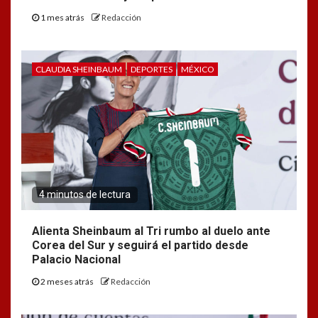
1 mes atrás
Redacción
CLAUDIA SHEINBAUM
DEPORTES
MÉXICO
4 minutos de lectura
Alienta Sheinbaum al Tri rumbo al duelo ante
Corea del Sur y seguirá el partido desde
Palacio Nacional
2 meses atrás
Redacción