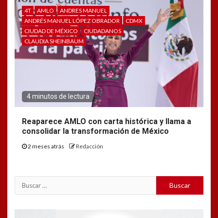
4T
AMLO
ANDRES MANUEL
ANDRÉS MANUEL LÓPEZ OBRADOR
CDMX
CIUDAD DE MÉXICO
CIUDADANOS
CLAUDIA SHEINBAUM
4 minutos de lectura
Reaparece AMLO con carta histórica y llama a
consolidar la transformación de México
2 meses atrás
Redacción
Buscar:
Reproductor