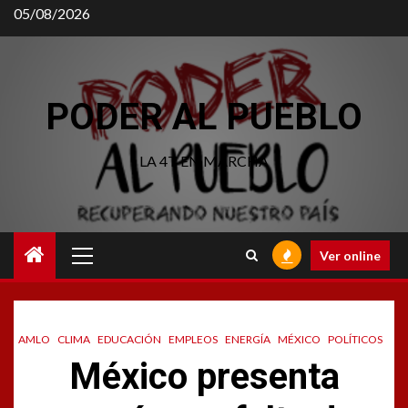
Saltar
05/08/2026
al
contenido
PODER AL PUEBLO
LA 4T EN MARCHA
Menú
Ver online
principal
AMLO
CLIMA
EDUCACIÓN
EMPLEOS
ENERGÍA
MÉXICO
POLÍTICOS
México presenta