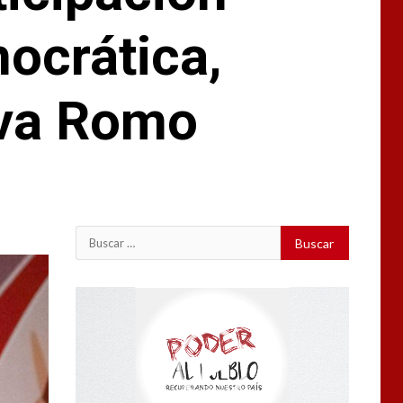
ocrática,
lva Romo
Buscar:
Reproductor
de
vídeo