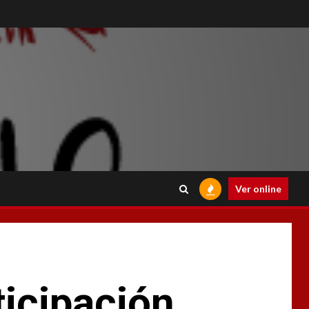
Ver online
ticipación