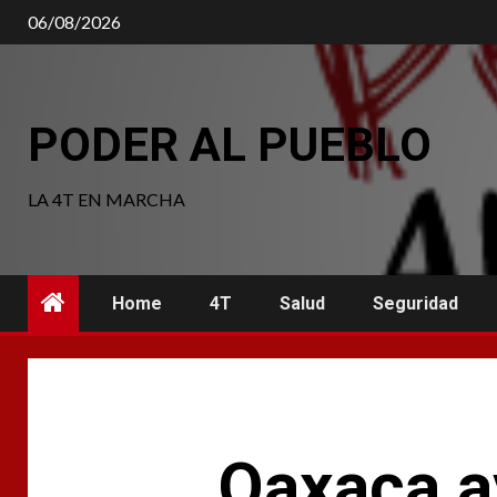
Saltar
06/08/2026
al
contenido
PODER AL PUEBLO
LA 4T EN MARCHA
Home
4T
Salud
Seguridad
Oaxaca av