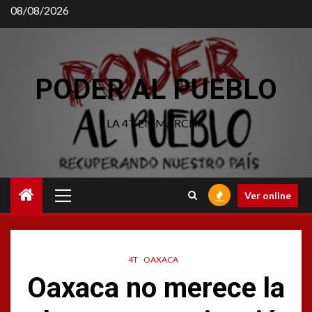
Saltar
08/08/2026
al
contenido
PODER AL PUEBLO
LA 4T EN MARCHA
Menú
Ver online
principal
4T
OAXACA
Oaxaca no merece la