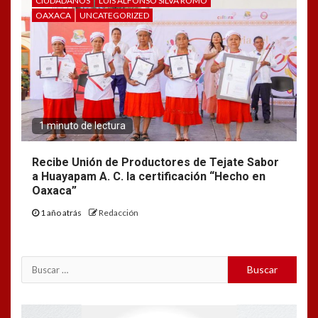
CIUDADANOS
LUIS ALFONSO SILVA ROMO
OAXACA
UNCATEGORIZED
1 minuto de lectura
Recibe Unión de Productores de Tejate Sabor
a Huayapam A. C. la certificación “Hecho en
Oaxaca”
1 año atrás
Redacción
Buscar:
Reproductor