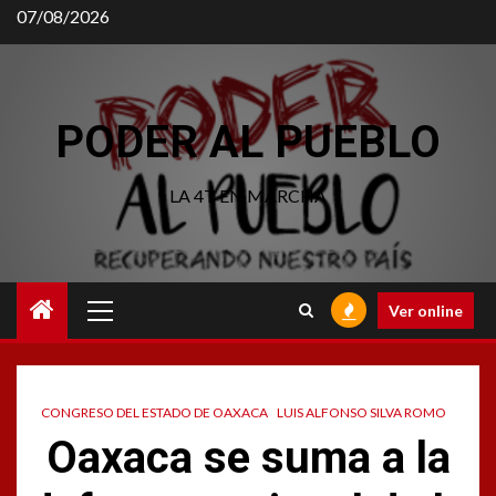
Saltar
07/08/2026
al
contenido
PODER AL PUEBLO
LA 4T EN MARCHA
Menú
Ver online
principal
CONGRESO DEL ESTADO DE OAXACA
LUIS ALFONSO SILVA ROMO
Oaxaca se suma a la