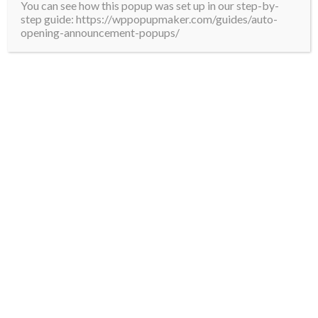
You can see how this popup was set up in our step-by-
step guide: https://wppopupmaker.com/guides/auto-
opening-announcement-popups/
00:00
00:58
ENTRADAS RECIENTES
Anuncia la Presidenta Jornada Nacional de
Reforestación con la siembra de 6.6 millones de
árboles y plantas
Prevé Claudia Sheinbaum que la obra pública impulse
la economía mexicana en el segundo semestre de 2026
Firma Claudia Sheinbaum decreto para ampliar la
transparencia en los contratos del Gobierno Federal
Impulsan Claudia Sheinbaum y Salomón Jara la Ciudad
Salud Ñuu Tata para transformar la atención médica en
Oaxaca