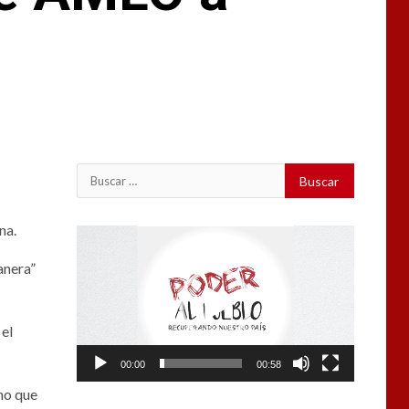
na.
Reproductor
de
anera”
vídeo
 el
00:00
00:58
no que