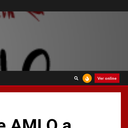
Ver online
e AMLO a