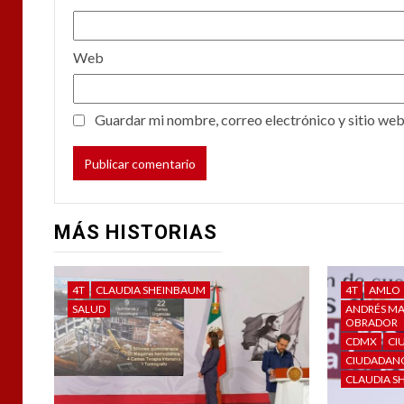
Web
Guardar mi nombre, correo electrónico y sitio web
MÁS HISTORIAS
4T
CLAUDIA SHEINBAUM
4T
AMLO
SALUD
ANDRÉS MA
OBRADOR
CDMX
CI
CIUDADAN
CLAUDIA S