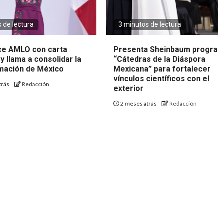
 de lectura
3 minutos de lectura
e AMLO con carta
Presenta Sheinbaum progr
 y llama a consolidar la
“Cátedras de la Diáspora
mación de México
Mexicana” para fortalecer
vínculos científicos con el
trás
Redacción
exterior
2 meses atrás
Redacción