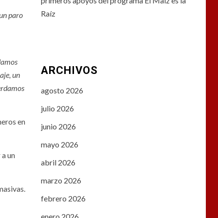
primeros apoyos del programa El Maíz es la
Raíz
 un paro
damos
ARCHIVOS
aje, un
perdamos
agosto 2026
julio 2026
neros en
junio 2026
mayo 2026
 a un
abril 2026
marzo 2026
masivas.
febrero 2026
enero 2026