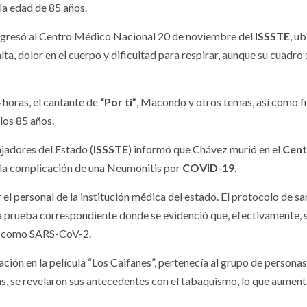
la edad de 85 años.
gresó al Centro Médico Nacional 20 de noviembre del
ISSSTE
, u
ta, dolor en el cuerpo y dificultad para respirar, aunque su cuadro 
horas, el cantante de
“Por ti”
, Macondo y otros temas, así como f
 los 85 años.
bajadores del Estado
(
ISSSTE
) informó que Chávez murió en el
Cent
la complicación de una Neumonitis por
COVID-19
.
el personal de la institución médica del estado. El protocolo de s
la prueba correspondiente donde se evidenció que, efectivamente, 
do como SARS-CoV-2.
ción en la película “Los Caifanes”, pertenecía al grupo de persona
, se revelaron sus antecedentes con el tabaquismo, lo que aument