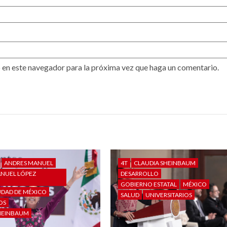
 en este navegador para la próxima vez que haga un comentario.
ANDRES MANUEL
4T
CLAUDIA SHEINBAUM
NUEL LÓPEZ
DESARROLLO
GOBIERNO ESTATAL
MÉXICO
UDAD DE MÉXICO
SALUD
UNIVERSITARIOS
OS
HEINBAUM