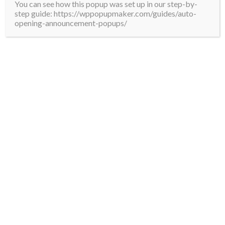
You can see how this popup was set up in our step-by-
**El Gobierno de México avanza en la
step guide: https://wppopupmaker.com/guides/auto-
construcción del tren Ciudad de México-Pachuca
opening-announcement-popups/
como parte de la recuperación del sistema...
Navegación
Anterior
1
2
3
4
5
…
181
de
Siguiente
entradas
Buscar:
Reproductor
de
vídeo