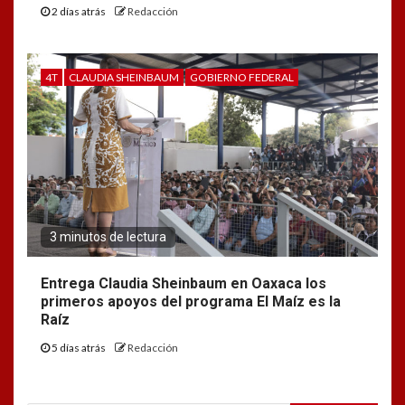
2 días atrás
Redacción
4T
CLAUDIA SHEINBAUM
GOBIERNO FEDERAL
3 minutos de lectura
Entrega Claudia Sheinbaum en Oaxaca los
primeros apoyos del programa El Maíz es la
Raíz
5 días atrás
Redacción