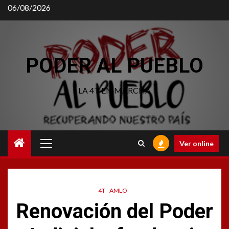
Saltar
06/08/2026
al
contenido
PODER AL PUEBLO
LA 4T EN MARCHA
Menú
Ver online
principal
4T
AMLO
Renovación del Poder