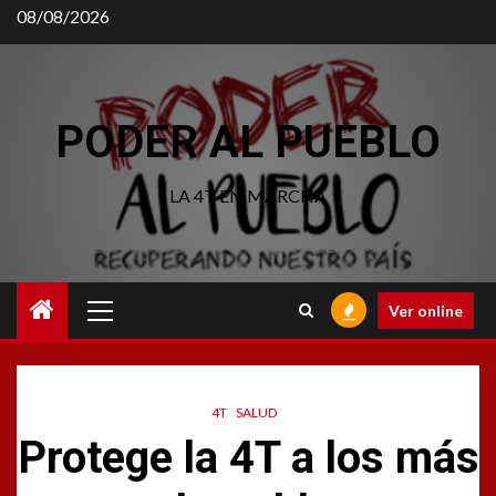
Saltar
08/08/2026
al
contenido
PODER AL PUEBLO
LA 4T EN MARCHA
Menú
Ver online
principal
4T
SALUD
Protege la 4T a los más