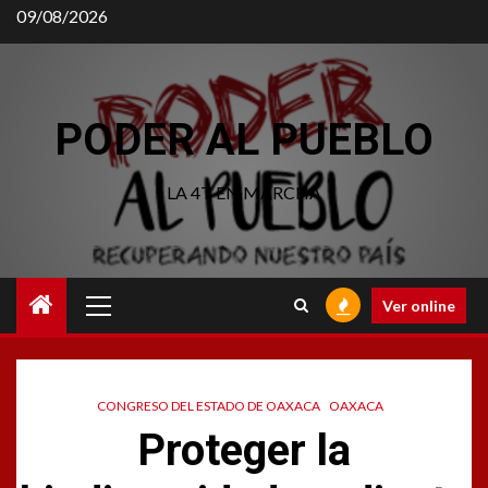
Saltar
09/08/2026
al
contenido
PODER AL PUEBLO
LA 4T EN MARCHA
Menú
Ver online
principal
CONGRESO DEL ESTADO DE OAXACA
OAXACA
Proteger la