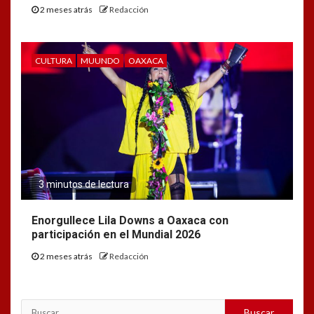
2 meses atrás
Redacción
CULTURA
MUUNDO
OAXACA
3 minutos de lectura
Enorgullece Lila Downs a Oaxaca con
participación en el Mundial 2026
2 meses atrás
Redacción
Buscar: