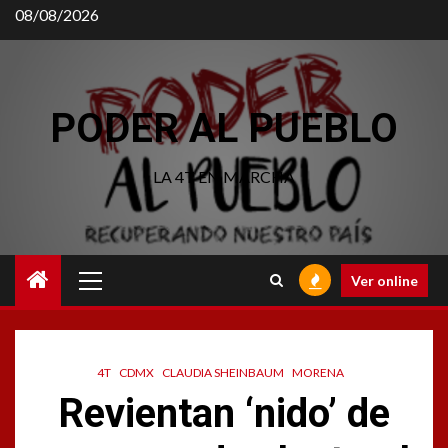
Saltar
08/08/2026
al
contenido
PODER AL PUEBLO
LA 4T EN MARCHA
Menú
Ver online
principal
4T
CDMX
CLAUDIA SHEINBAUM
MORENA
Revientan ‘nido’ de