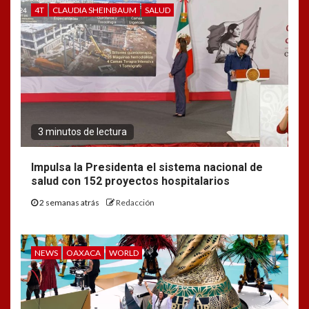
4T
CLAUDIA SHEINBAUM
SALUD
3 minutos de lectura
Impulsa la Presidenta el sistema nacional de
salud con 152 proyectos hospitalarios
2 semanas atrás
Redacción
NEWS
OAXACA
WORLD