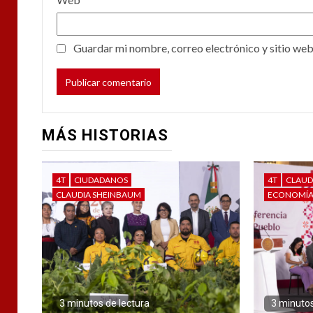
Guardar mi nombre, correo electrónico y sitio web
MÁS HISTORIAS
4T
CIUDADANOS
4T
CLAUD
CLAUDIA SHEINBAUM
ECONOMÍ
3 minutos de lectura
3 minutos