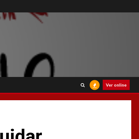
Ver online
uidar