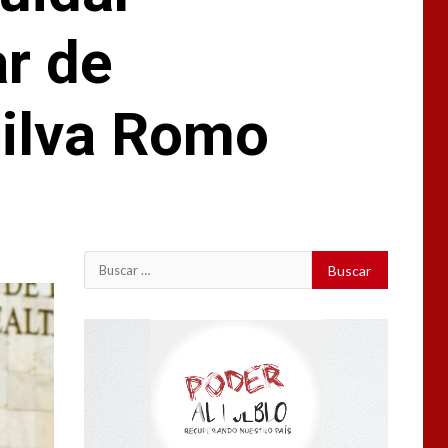
r de
Silva Romo
Buscar:
Reproductor
de
vídeo