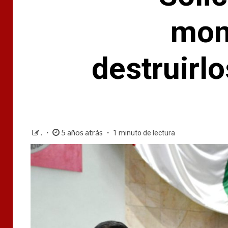
mon
destruirl
5 años atrás
.
1 minuto de lectura