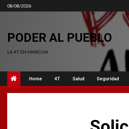
Saltar
08/08/2026
al
contenido
PODER AL PUEBLO
LA 4T EN MARCHA
Home
4T
Salud
Seguridad
Soli