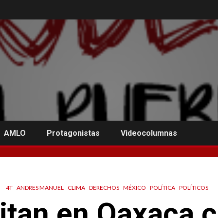
AMLO
Protagonistas
Videocolumnas
4T
ANDRES MANUEL
CLIMA
DERECHOS
MÉXICO
POLÍTICA
POLÍTICOS
citan en Oaxaca c