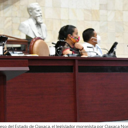
reso del Estado de Oaxaca, el legislador morenista por Oaxaca No