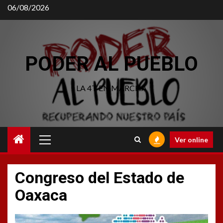
Saltar
06/08/2026
al
contenido
PODER AL PUEBLO
LA 4T EN MARCHA
Menú
Ver online
principal
Congreso del Estado de
Oaxaca