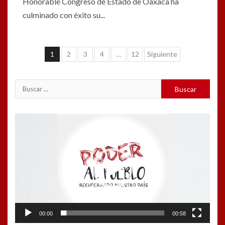
Honorable Congreso de Estado de Oaxaca ha
culminado con éxito su...
Navegación
1
2
3
4
…
12
Siguiente
de
entradas
Buscar:
Reproductor
de
vídeo
00:00
00:58