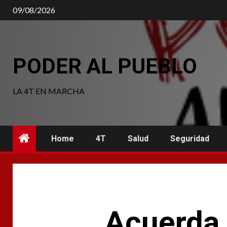
Saltar
09/08/2026
al
contenido
PODER AL PUEBLO
LA 4T EN MARCHA
Home
4T
Salud
Seguridad
Acuerda 