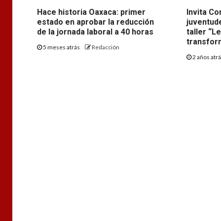
Hace historia Oaxaca: primer
Invita Co
estado en aprobar la reducción
juventude
de la jornada laboral a 40 horas
taller “L
transfor
5 meses atrás
Redacción
2 años atr