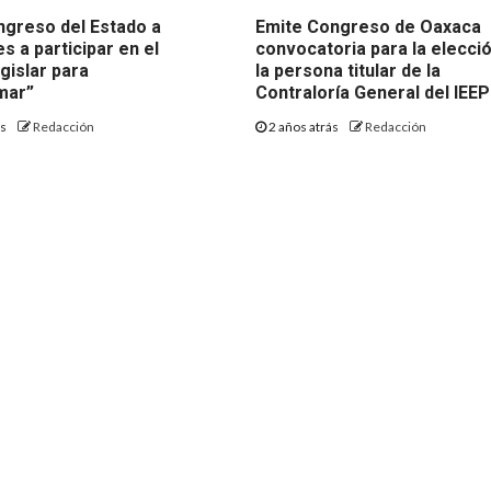
ngreso del Estado a
Emite Congreso de Oaxaca
s a participar en el
convocatoria para la elecci
egislar para
la persona titular de la
mar”
Contraloría General del IEE
ás
Redacción
2 años atrás
Redacción