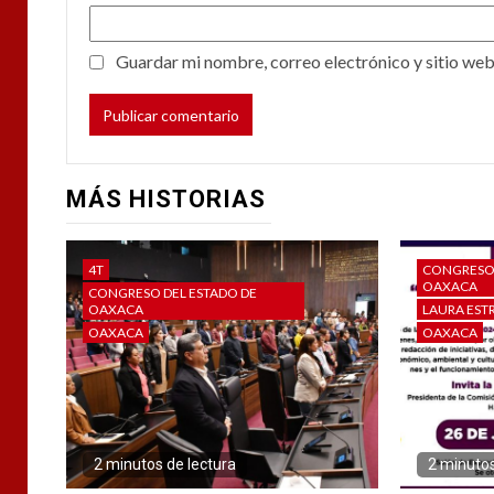
Guardar mi nombre, correo electrónico y sitio web
MÁS HISTORIAS
4T
CONGRESO 
OAXACA
CONGRESO DEL ESTADO DE
OAXACA
LAURA ES
OAXACA
OAXACA
2 minutos de lectura
2 minutos