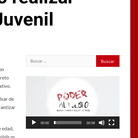
Juvenil
Buscar:
en
creto
Reproductor
ativo.
de
vídeo
lsar de
rantizar
00:00
00:58
e edad,
públicas