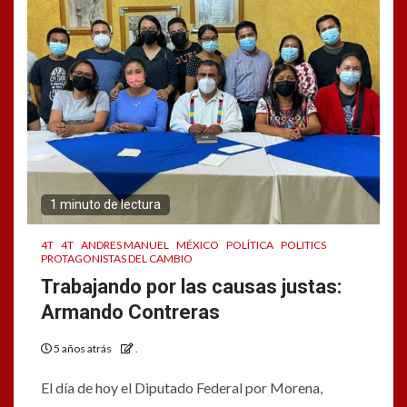
1 minuto de lectura
4T
4T
ANDRES MANUEL
MÉXICO
POLÍTICA
POLITICS
PROTAGONISTAS DEL CAMBIO
Trabajando por las causas justas:
Armando Contreras
5 años atrás
.
El día de hoy el Diputado Federal por Morena,