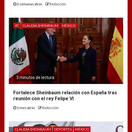
2 semanas atrás
Redacción
4T
CLAUDIA SHEINBAUM
MÉXICO
3 minutos de lectura
Fortalece Sheinbaum relación con España tras
reunión con el rey Felipe VI
1 mes atrás
Redacción
CLAUDIA SHEINBAUM
DEPORTES
MÉXICO